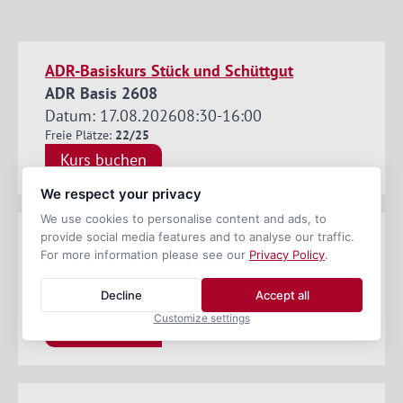
ADR-Basiskurs Stück und Schüttgut
ADR Basis 2608
Datum: 17.08.2026
08:30
-
16:00
Freie Plätze:
22/25
Kurs buchen
We respect your privacy
We use cookies to personalise content and ads, to
provide social media features and to analyse our traffic.
ADR-Tankkurs
For more information please see our
Privacy Policy
.
ADR-TK 2608
Datum: 19.08.2026
08:30
-
16:00
Decline
Accept all
Freie Plätze:
23/25
Customize settings
Kurs buchen