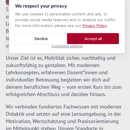
We respect your privacy
Seit vielen Jahren stehen wir für hochwertige Aus-
We use cookies to personalise content and ads, to
und Weiterbildung im Straßenverkehrs- und
provide social media features and to analyse our traffic.
Logistiksektor. Ob angehende Fahrlehrerinnen,
For more information please see our
Privacy Policy
.
Berufskraftfahrerinnen oder Unternehmen – bei uns
lernen Menschen mit Leidenschaft, Verantwortung
Decline
Accept all
und Praxisnähe.
Customize settings
Unser Ziel ist es, Mobilität sicher, nachhaltig und
zukunftsfähig zu gestalten. Mit modernen
Lehrkonzepten, erfahrenen Dozent*innen und
individueller Betreuung begleiten wir dich auf
deinem beruflichen Weg – vom ersten Kurs bis zum
erfolgreichen Abschluss und darüber hinaus.
Wir verbinden fundiertes Fachwissen mit moderner
Didaktik und setzen auf eine Lernumgebung, in der
Motivation, Wertschätzung und Praxisorientierung
im Mittelpunkt stehen. Unsere Standorte in