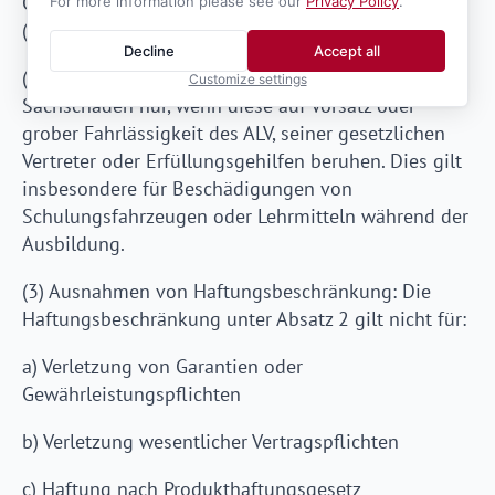
Gesundheit nach den gesetzlichen Bestimmungen
For more information please see our
Privacy Policy
.
(keine Haftungsbegrenzung).
Decline
Accept all
(2) Haftung für Sachschäden: Das ALV haftet für
Customize settings
Sachschäden nur, wenn diese auf Vorsatz oder
grober Fahrlässigkeit des ALV, seiner gesetzlichen
Vertreter oder Erfüllungsgehilfen beruhen. Dies gilt
insbesondere für Beschädigungen von
Schulungsfahrzeugen oder Lehrmitteln während der
Ausbildung.
(3) Ausnahmen von Haftungsbeschränkung: Die
Haftungsbeschränkung unter Absatz 2 gilt nicht für:
a) Verletzung von Garantien oder
Gewährleistungspflichten
b) Verletzung wesentlicher Vertragspflichten
c) Haftung nach Produkthaftungsgesetz