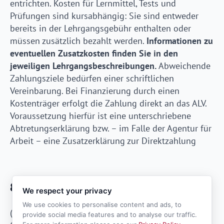
entrichten. Kosten für Lernmittel, Tests und
Prüfungen sind kursabhängig: Sie sind entweder
bereits in der Lehrgangsgebühr enthalten oder
müssen zusätzlich bezahlt werden.
Informationen zu
eventuellen Zusatzkosten finden Sie in den
jeweiligen Lehrgangsbeschreibungen.
Abweichende
Zahlungsziele bedürfen einer schriftlichen
Vereinbarung. Bei Finanzierung durch einen
Kostenträger erfolgt die Zahlung direkt an das ALV.
Voraussetzung hierfür ist eine unterschriebene
Abtretungserklärung bzw. – im Falle der Agentur für
Arbeit – eine Zusatzerklärung zur Direktzahlung
8. Haftung des ALV
We respect your privacy
We use cookies to personalise content and ads, to
(1) Das ALV haftet für Schäden an Leben, Körper und
provide social media features and to analyse our traffic.