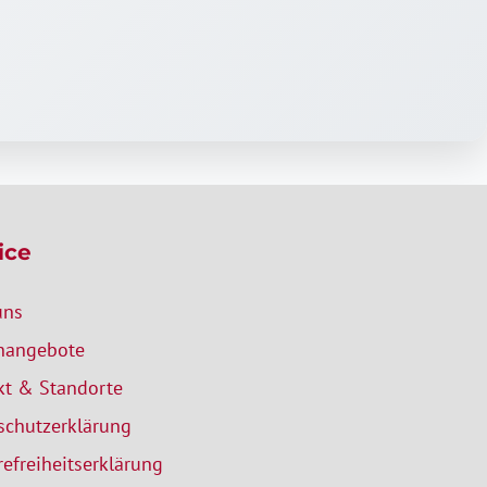
ice
uns
enangebote
kt & Standorte
schutzerklärung
refreiheitserklärung