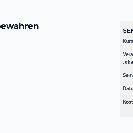
 bewahren
SE
Kurs
Vera
Joha
Semi
Dat
Kost