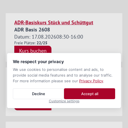
ADR-Basiskurs Stück und Schüttgut
ADR Basis 2608
Datum: 17.08.2026
08:30
-
16:00
Freie Plätze:
22/25
Kurs buchen
We respect your privacy
We use cookies to personalise content and ads, to
provide social media features and to analyse our traffic.
ADR-Tankkurs
For more information please see our
Privacy Policy
.
ADR-TK 2608
Datum: 19.08.2026
08:30
-
16:00
Decline
Accept all
Freie Plätze:
23/25
Customize settings
Kurs buchen