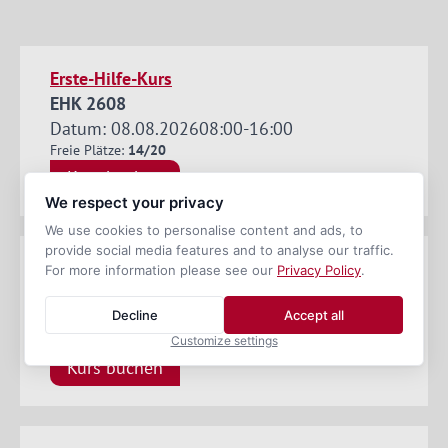
Erste-Hilfe-Kurs
EHK 2608
Datum: 08.08.2026
08:00
-
16:00
Freie Plätze:
14/20
Kurs buchen
We respect your privacy
We use cookies to personalise content and ads, to
provide social media features and to analyse our traffic.
ADR-Basiskurs Stück und Schüttgut
For more information please see our
Privacy Policy
.
ADR Basis 2608
Decline
Accept all
Datum: 17.08.2026
08:30
-
16:00
Freie Plätze:
22/25
Customize settings
Kurs buchen