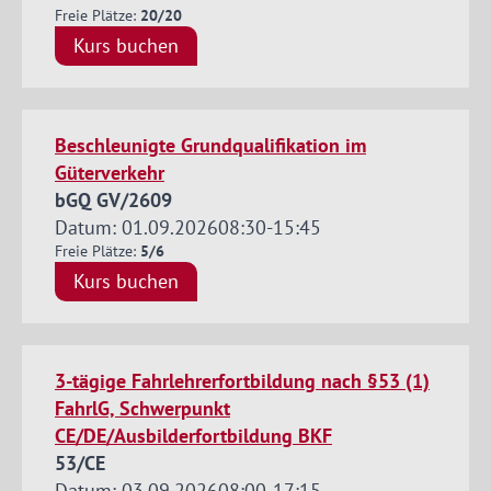
Freie Plätze:
20/20
Kurs buchen
Beschleunigte Grundqualifikation im
Güterverkehr
bGQ GV/2609
Datum: 01.09.2026
08:30
-
15:45
Freie Plätze:
5/6
Kurs buchen
3-tägige Fahrlehrerfortbildung nach §53 (1)
FahrlG, Schwerpunkt
CE/DE/Ausbilderfortbildung BKF
53/CE
Datum: 03.09.2026
08:00
-
17:15