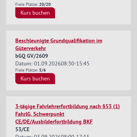
Freie Plätze:
20/20
Kurs buchen
Beschleunigte Grundqualifikation im
Güterverkehr
bGQ GV/2609
Datum: 01.09.2026
08:30
-
15:45
Freie Plätze:
5/6
Kurs buchen
3-tägige Fahrlehrerfortbildung nach §53 (1)
FahrlG, Schwerpunkt
CE/DE/Ausbilderfortbildung BKF
53/CE
Datum: 03.09.2026
08:00
-
17:15