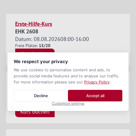
Erste-Hilfe-Kurs
EHK 2608
Datum: 08.08.2026
08:00
-
16:00
Freie Plätze:
15/20
Kurs buchen
We respect your privacy
We use cookies to personalise content and ads, to
provide social media features and to analyse our traffic.
ADR-Basiskurs Stück und Schüttgut
For more information please see our
Privacy Policy
.
ADR Basis 2608
Decline
Accept all
Datum: 17.08.2026
08:30
-
16:00
Freie Plätze:
22/25
Customize settings
Kurs buchen