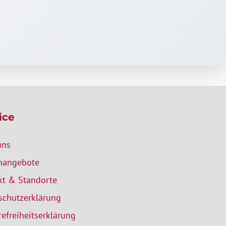
ice
uns
enangebote
kt & Standorte
schutzerklärung
refreiheitserklärung